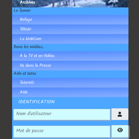
Archives
Le Tanner
Refuge
Téléski
La WebCam
Dans les médias...
A la TV et en Vidéos
Vu dans la Presse
Aide et tutos
Tutoriels
Aide
IDENTIFICATION
Nom d'utilisateur
Mot de passe
Affiche