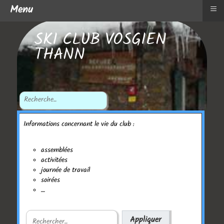
≡
Menu
SKI CLUB VOSGIEN
THANN
Informations concernant le vie du club :
assemblées
activitées
journée de travail
soirées
....
Appliquer