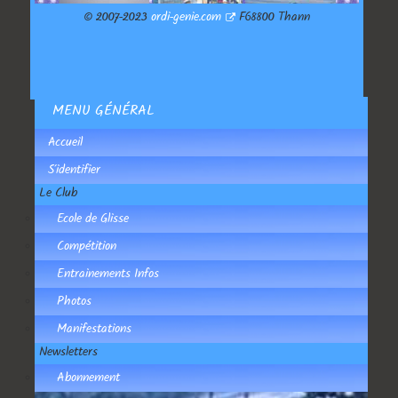
© 2007-2023
ordi-genie.com
F68800 Thann
MENU GÉNÉRAL
Accueil
S'identifier
Le Club
Ecole de Glisse
Compétition
Entrainements Infos
Photos
Manifestations
Newsletters
Abonnement