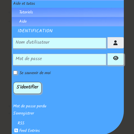
Aide et tutos
Tutoriels
Aide
IDENTIFICATION
Nom d'utilisateur
Mot de passe
Affiche
Se souvenir de moi
S'identifier
Mot de passe perdu
S'enregistrer
RSS
Feed Entries