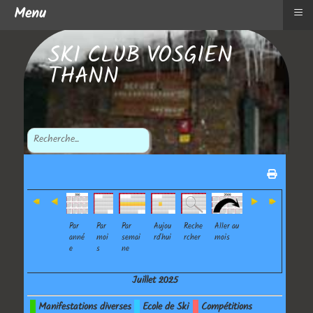
≡
Menu
SKI CLUB VOSGIEN
THANN
Par
Par
Par
Aujou
Reche
Aller au
anné
moi
semai
rd'hui
rcher
mois
e
s
ne
Juillet 2025
Manifestations diverses
Ecole de Ski
Compétitions