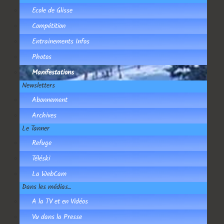
Ecole de Glisse
Compétition
Entrainements Infos
Photos
Manifestations
Newsletters
Abonnement
Archives
Le Tanner
Refuge
Téléski
La WebCam
Dans les médias...
A la TV et en Vidéos
Vu dans la Presse