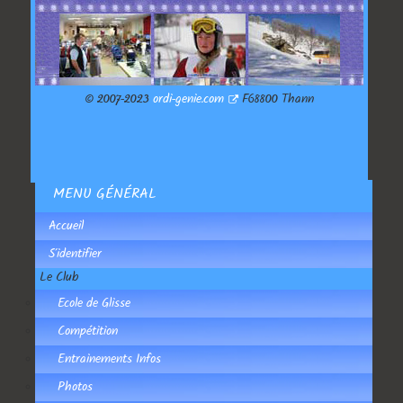
© 2007-2023
ordi-genie.com
F68800 Thann
MENU GÉNÉRAL
Accueil
S'identifier
Le Club
Ecole de Glisse
Compétition
Entrainements Infos
Photos