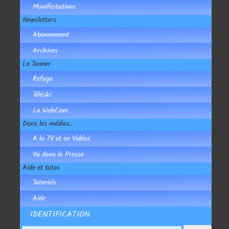
Manifestations
Newsletters
Abonnement
Archives
Le Tanner
Refuge
Téléski
La WebCam
Dans les médias...
A la TV et en Vidéos
Vu dans la Presse
Aide et tutos
Tutoriels
Aide
IDENTIFICATION