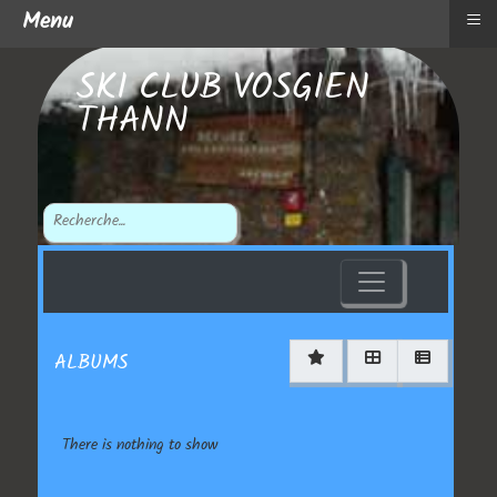
≡
Menu
SKI CLUB VOSGIEN
THANN
ALBUMS
There is nothing to show