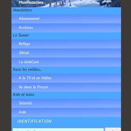
Manifestations
Newsletters
Abonnement
Archives
Le Tanner
Refuge
Téléski
La WebCam
Dans les médias...
A la TV et en Vidéos
Vu dans la Presse
Aide et tutos
Tutoriels
Aide
IDENTIFICATION
Nom d'utilisateur