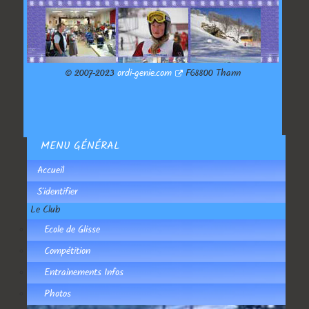
© 2007-2023
ordi-genie.com
F68800 Thann
MENU GÉNÉRAL
Accueil
S'identifier
Le Club
Ecole de Glisse
Compétition
Entrainements Infos
Photos