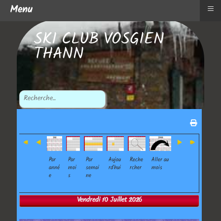
≡
Menu
SKI CLUB VOSGIEN
THANN
Par
Par
Par
Aujou
Reche
Aller au
anné
moi
semai
rd'hui
rcher
mois
e
s
ne
Vendredi 10 Juillet 2026